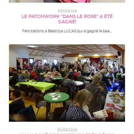
31/03/2026
LE PATCHWORK "DANS LE ROSE" A ÉTÉ
GAGNÉ!
Félicitations à Béatrice LUCAS qui a gagné le bea…
30/03/2026