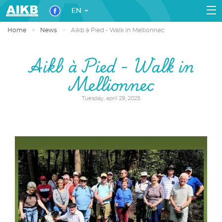
EN
Home
News
Aikb à Pied - Walk in Mellionnec
Aikb à Pied - Walk in
Mellionnec
Tuesday, april 29, 2025