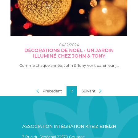
04/12/2024
DÉCORATIONS DE NOËL - UN JARDIN
ILLUMINÉ CHEZ JOHN & TONY
Comme chaque année, John & Tony vont parer leur j…
Précédent
13
Suivant
ASSOCIATION INTÉGRATION KREIZ BREIZH
3 Rue du Sénéchal 22570 Gouarec