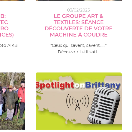
03/02/2025
B:
LE GROUPE ART &
VEC
TEXTILES: SÉANCE
RRO
DÉCOUVERTE DE VOTRE
ICES)
MACHINE À COUDRE
oto AIKB
“Ceux qui savent, savent……”
u…
Découvrir l'utilisati…