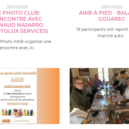
28/01/2025
28/01/2025
E PHOTO CLUB:
AIKB À PIED - BA
NCONTRE AVEC
GOUAREC
NAUD NAJARRO
19 participants ont rejoint
TOLUX SERVICES)
marche auto…
 Photo AIKB organise une
rencontre avec Ar…