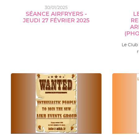
30/01/2025
SÉANCE AIRFRYERS -
L
JEUDI 27 FÉVRIER 2025
RE
AR
(PHO
Le Club