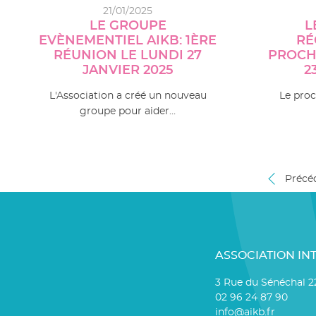
21/01/2025
LE GROUPE
L
EVÈNEMENTIEL AIKB: 1ÈRE
RÉ
RÉUNION LE LUNDI 27
PROCH
JANVIER 2025
2
L'Association a créé un nouveau
Le proc
groupe pour aider…
Précé
ASSOCIATION IN
3 Rue du Sénéchal 
02 96 24 87 90
info@aikb.fr