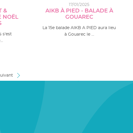
17/01/2025
T &
AIKB À PIED - BALADE À
E NOËL
GOUAREC
S
La 15e balade AIKB A PIED aura lieu
 s'est
à Gouarec le …
e…
uivant