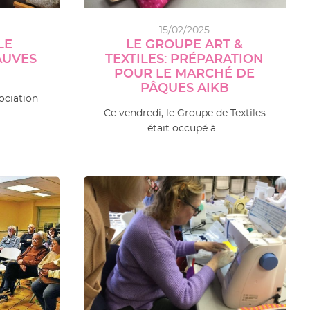
15/02/2025
LE
LE GROUPE ART &
AUVES
TEXTILES: PRÉPARATION
POUR LE MARCHÉ DE
PÂQUES AIKB
sociation
Ce vendredi, le Groupe de Textiles
était occupé à…