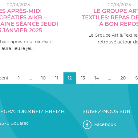
20/01/2025
20/01/2025
ES APRÈS-MIDI
LE GROUPE AR
CRÉATIFS AIKB -
TEXTILES: REPAS D
AINE SÉANCE JEUDI
À BON REPO
3 JANVIER 2025
Le Groupe Art & Textiles
hain après-midi récréatif
retrouvé autour d
aura lieu le jeu…
dent
1
…
10
11
12
13
14
…
20
S
TÉGRATION KREIZ BREIZH
SUIVEZ-NOUS SUR
22570 Gouarec
Facebook