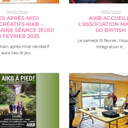
19/02/2025
17/02/2025
ES APRÈS-MIDI
AIKB ACCUEIL
CRÉATIFS AIKB -
L'ASSOCIATION M
AINE SÉANCE JEUDI
SO BRITISH
0 FÉVRIER 2025
Le samedi 15 février, l'As
hain après-midi récréatif
Intégration K…
aura lieu le jeu…