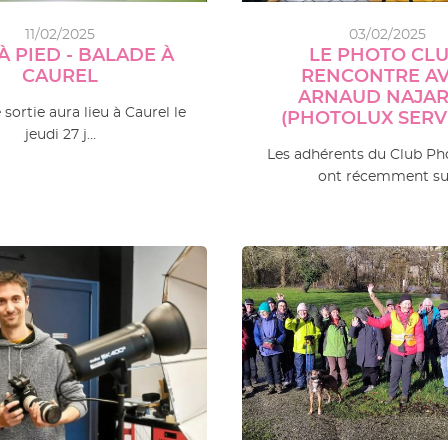
11/02/2025
03/02/2025
À PIED - BALADE À
LE PHOTO CLU
CAUREL
RENCONTRE A
ARNAUD NAJA
 sortie aura lieu à Caurel le
(PHOTOLUX SERV
jeudi 27 j…
Les adhérents du Club Ph
ont récemment s