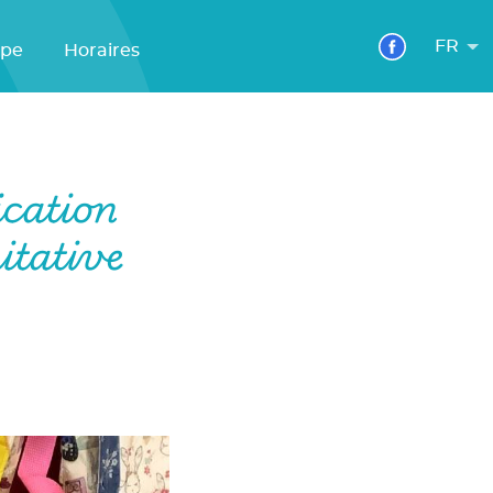
FR
ipe
Horaires
cation
itative