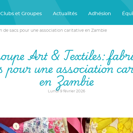
Clubs et Groupes
Actualités
Adhésion
Équ
on de sacs pour une association caritative en Zambie
oupe Art & Textiles: fabri
s pour une association car
en Zambie
Lundi 9 février 2026