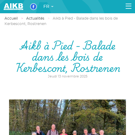
FR
Accueil
Actualités
Aikb à Pied - Balade dans les bois de
Kerbescont, Rostrenen
Aikb à Pied - Balade
dans les bois de
Kerbescont, Rostrenen
Jeudi 13 novembre 2025