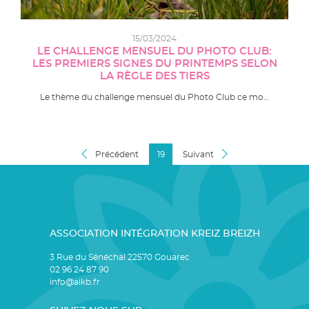
15/03/2024
LE CHALLENGE MENSUEL DU PHOTO CLUB:
LES PREMIERS SIGNES DU PRINTEMPS SELON
LA RÈGLE DES TIERS
Le thème du challenge mensuel du Photo Club ce mo…
Précédent
19
Suivant
ASSOCIATION INTÉGRATION KREIZ BREIZH
3 Rue du Sénéchal 22570 Gouarec
02 96 24 87 90
info@aikb.fr