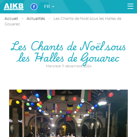
FR
Accueil
Actualités
Les Chants de Noël sous les Halles de
Gouarec
Les Chants de Noël sous
les Halles de Gouarec
Mercredi 11 décembre 2024