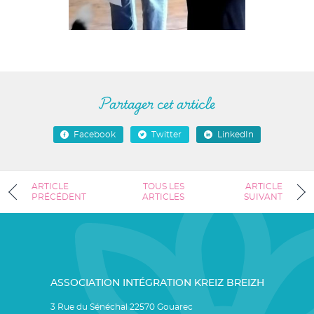
Partager cet article
Facebook
Twitter
LinkedIn
ARTICLE
TOUS LES
ARTICLE
PRÉCÉDENT
ARTICLES
SUIVANT
ASSOCIATION INTÉGRATION KREIZ BREIZH
3 Rue du Sénéchal 22570 Gouarec