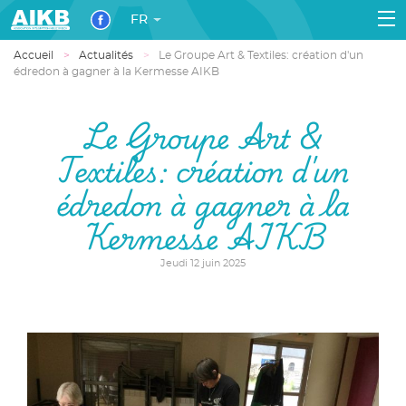
FR
Accueil
Actualités
Le Groupe Art & Textiles: création d'un
édredon à gagner à la Kermesse AIKB
Le Groupe Art &
Textiles: création d'un
édredon à gagner à la
Kermesse AIKB
Jeudi 12 juin 2025