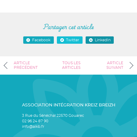
Partager cet article
Facebook
Twitter
LinkedIn
ARTICLE
TOUS LES
ARTICLE
PRÉCÉDENT
ARTICLES
SUIVANT
ASSOCIATION INTÉGRATION KREIZ BREIZH
3 Rue du Sénéchal 22570 Gouarec
02 96 24 87 90
info@aikb.fr