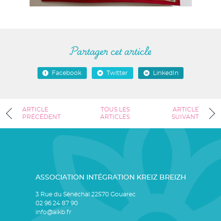
Partager cet article
Facebook
Twitter
LinkedIn
ARTICLE
TOUS LES
ARTICLE
PRÉCÉDENT
ARTICLES
SUIVANT
ASSOCIATION INTÉGRATION KREIZ BREIZH
3 Rue du Sénéchal 22570 Gouarec
02 96 24 87 90
info@aikb.fr