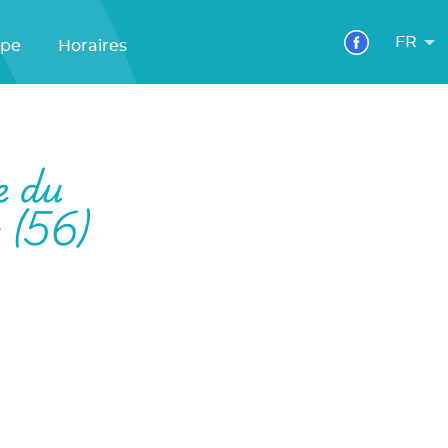
FR
ipe
Horaires
e du
 (56)