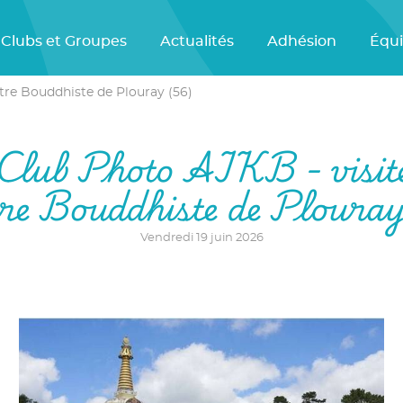
Clubs et Groupes
Actualités
Adhésion
Équ
tre Bouddhiste de Plouray (56)
Club Photo AIKB - visit
re Bouddhiste de Plouray
Vendredi 19 juin 2026