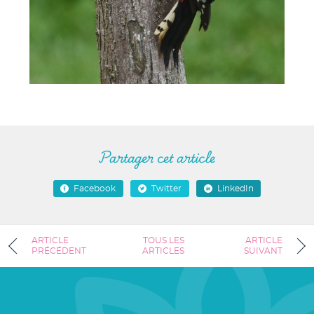
Partager cet article
Facebook
Twitter
LinkedIn
ARTICLE
TOUS LES
ARTICLE
PRÉCÉDENT
ARTICLES
SUIVANT