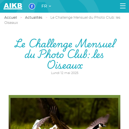
FR
Accueil
Actualités
Le Challenge Mensuel du Photo Club: les
Oiseaux
Le Challenge Mensuel
du Photo Club: les
Oiseaux
Lundi 12 mai 2025