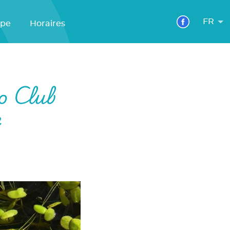
FR
ipe
Horaires
o Club
e