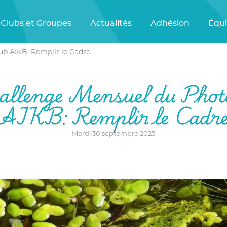
Clubs et Groupes
Actualités
Adhésion
Équ
ub AIKB: Remplir le Cadre
allenge Mensuel du Phot
AIKB: Remplir le Cadr
Mardi 30 septembre 2025