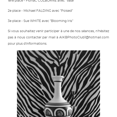
1ère place - FionaC COLBORNE avec "Vase"
2e place - Michael FALDING avec "Poised"
3e place - Sue WHITE avec "Blooming Iris"
Si vous souhaitez venir participer à une de nos séances, n'hésitez
pas à nous contacter par mail à AIKBPhotoClub1@hotmail.com
pour plus d'informations.