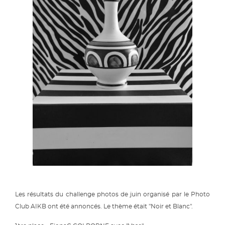
Les résultats du challenge photos de juin organisé par le Photo
Club AIKB ont été annoncés. Le thème était "Noir et Blanc".