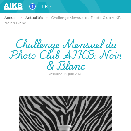
FR
Accueil
Actualités
Challenge Mensuel du Photo Club AIKB:
Noir & Blanc
Challenge Mensuel du
Photo Club AIKB: Noir
& Blanc
Vendredi 19 juin 2026