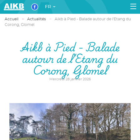
FR
Accueil
Actualités
Aikb à Pied - Balade autour de l'Etang du
Corong, Glomel
Aikb à Pied - Balade
autour de l'Etang du
Corong, Glomel
Mercredi 28 janvier 2026