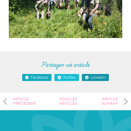
Partager cet article
Facebook
Twitter
LinkedIn
ARTICLE
TOUS LES
ARTICLE
PRÉCÉDENT
ARTICLES
SUIVANT