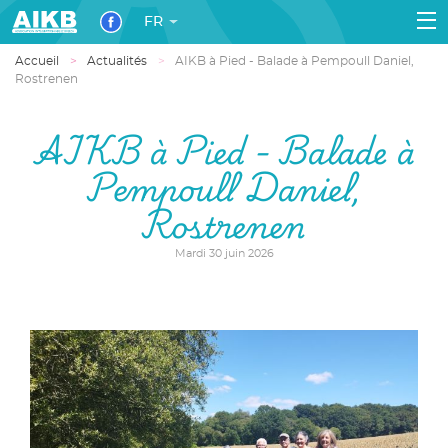
FR
Accueil
Actualités
AIKB à Pied - Balade à Pempoull Daniel,
Rostrenen
AIKB à Pied - Balade à
Pempoull Daniel,
Rostrenen
Mardi 30 juin 2026